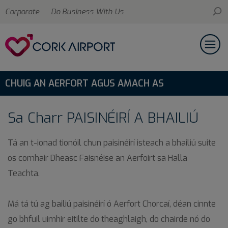
Corporate
Do Business With Us
CHUIG AN AERFORT AGUS AMACH AS
Sa Charr PAISINÉIRÍ A BHAILIÚ
Tá an t-ionad tionóil chun paisinéirí isteach a bhailiú suite
os comhair Dheasc Faisnéise an Aerfoirt sa Halla
Teachta.
Má tá tú ag bailiú paisinéirí ó Aerfort Chorcaí, déan cinnte
go bhfuil uimhir eitilte do theaghlaigh, do chairde nó do