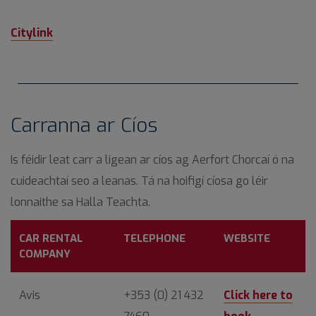
Citylink
Carranna ar Cíos
Is féidir leat carr a ligean ar cíos ag Aerfort Chorcaí ó na
cuideachtaí seo a leanas. Tá na hoifigí cíosa go léir
lonnaithe sa Halla Teachta.
CAR RENTAL
TELEPHONE
WEBSITE
COMPANY
Avis
+353 (0) 21 432
Click here to