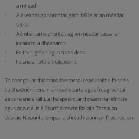
a mhéad
A éileamh go ríomhtar gach táille ar an méadar
tacsaí
Admháil arna priontáil ag an méadar tacsaí ar
íocaíocht a dhéanamh
Feithicil ghlan agus turas deas
Faisnéis Táillí a thaispeáint.
Tá ceangal ar thiománaithe tacsaí ceadúnaithe faisnéis
do phaisinéirí, lena n-áirítear cearta agus freagrachtaí
agus faisnéis táillí, a thaispeáint ar thosach na feithicle
agus ar a cúl. Is é Stiúrthóireacht Rialála Tacsaí an
Údaráis Náisiúnta Iompair a sholáthraíonn an fhaisnéis sin.