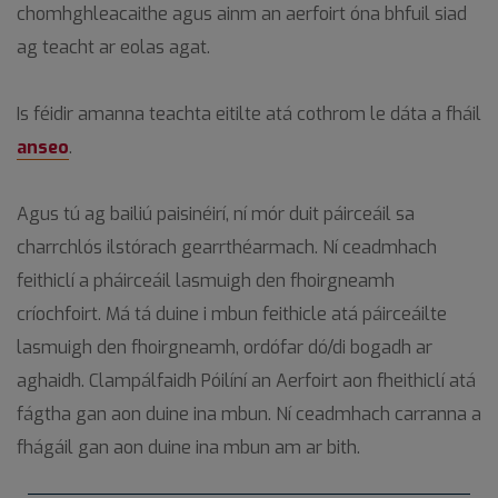
chomhghleacaithe agus ainm an aerfoirt óna bhfuil siad
ag teacht ar eolas agat.
Is féidir amanna teachta eitilte atá cothrom le dáta a fháil
anseo
.
Agus tú ag bailiú paisinéirí, ní mór duit páirceáil sa
charrchlós ilstórach gearrthéarmach. Ní ceadmhach
feithiclí a pháirceáil lasmuigh den fhoirgneamh
críochfoirt. Má tá duine i mbun feithicle atá páirceáilte
lasmuigh den fhoirgneamh, ordófar dó/di bogadh ar
aghaidh. Clampálfaidh Póilíní an Aerfoirt aon fheithiclí atá
fágtha gan aon duine ina mbun. Ní ceadmhach carranna a
fhágáil gan aon duine ina mbun am ar bith.