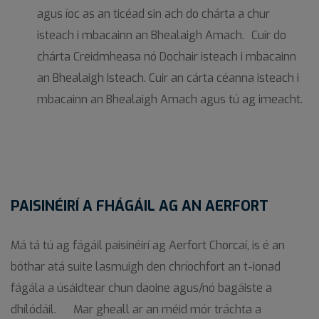
agus íoc as an ticéad sin ach do chárta a chur
isteach i mbacainn an Bhealaigh Amach. Cuir do
chárta Creidmheasa nó Dochair isteach i mbacainn
an Bhealaigh Isteach. Cuir an cárta céanna isteach i
mbacainn an Bhealaigh Amach agus tú ag imeacht.
PAISINÉIRÍ A FHÁGÁIL AG AN AERFORT
Má tá tú ag fágáil paisinéirí ag Aerfort Chorcaí, is é an
bóthar atá suite lasmuigh den chríochfort an t-ionad
fágála a úsáidtear chun daoine agus/nó bagáiste a
dhílódáil. Mar gheall ar an méid mór tráchta a