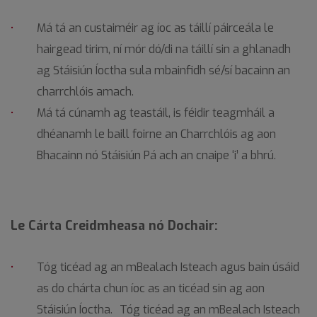
Má tá an custaiméir ag íoc as táillí páirceála le
hairgead tirim, ní mór dó/di na táillí sin a ghlanadh
ag Stáisiún Íoctha sula mbainfidh sé/sí bacainn an
charrchlóis amach.
Má tá cúnamh ag teastáil, is féidir teagmháil a
dhéanamh le baill foirne an Charrchlóis ag aon
Bhacainn nó Stáisiún Pá ach an cnaipe ‘i’ a bhrú.
Le Cárta Creidmheasa nó Dochair:
Tóg ticéad ag an mBealach Isteach agus bain úsáid
as do chárta chun íoc as an ticéad sin ag aon
Stáisiún Íoctha. Tóg ticéad ag an mBealach Isteach