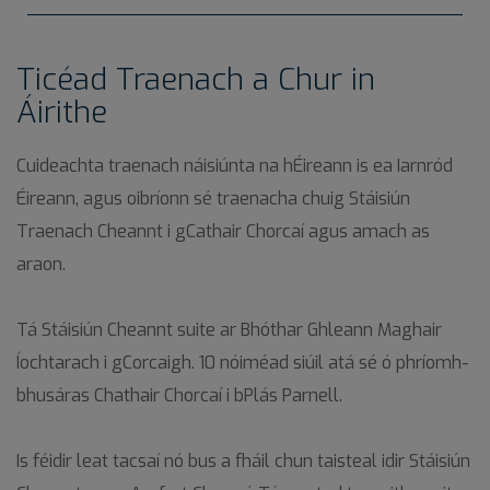
Ticéad Traenach a Chur in
Áirithe
Cuideachta traenach náisiúnta na hÉireann is ea Iarnród
Éireann, agus oibríonn sé traenacha chuig Stáisiún
Traenach Cheannt i gCathair Chorcaí agus amach as
araon.
Tá Stáisiún Cheannt suite ar Bhóthar Ghleann Maghair
Íochtarach i gCorcaigh. 10 nóiméad siúil atá sé ó phríomh-
bhusáras Chathair Chorcaí i bPlás Parnell.
Is féidir leat tacsaí nó bus a fháil chun taisteal idir Stáisiún