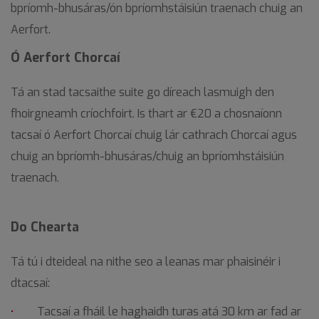
bpríomh-bhusáras/ón bpríomhstáisiún traenach chuig an
Aerfort.
Ó Aerfort Chorcaí
Tá an stad tacsaithe suite go díreach lasmuigh den
fhoirgneamh críochfoirt. Is thart ar €20 a chosnaíonn
tacsaí ó Aerfort Chorcaí chuig lár cathrach Chorcaí agus
chuig an bpríomh-bhusáras/chuig an bpríomhstáisiún
traenach.
Do Chearta
Tá tú i dteideal na nithe seo a leanas mar phaisinéir i
dtacsaí:
Tacsaí a fháil le haghaidh turas atá 30 km ar fad ar