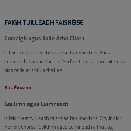
FAIGH TUILLEADH FAISNÉISE
Corcaigh agus Baile Átha Cliath
Is féidir leat tuilleadh faisnéise faoi sheirbhísí Bhus
Éireann idir Cathair Chorcaí, Aerfort Chorcaí agus áiteanna
níos faide ar shiúl a fháil ag
Bus Éireann
Gaillimh agus Luimneach
Is féidir leat tuilleadh faisnéise faoi sheirbhísí Citylink idir
Aerfort Chorcaí, Gaillimh agus Luimneach a fháil ag