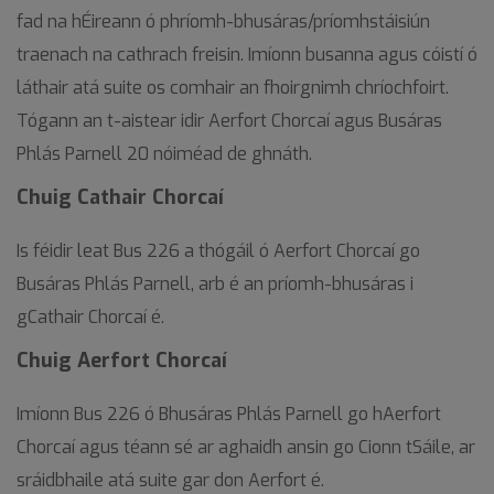
fad na hÉireann ó phríomh-bhusáras/príomhstáisiún
traenach na cathrach freisin. Imíonn busanna agus cóistí ó
láthair atá suite os comhair an fhoirgnimh chríochfoirt.
Tógann an t-aistear idir Aerfort Chorcaí agus Busáras
Phlás Parnell 20 nóiméad de ghnáth.
Chuig Cathair Chorcaí
Is féidir leat Bus 226 a thógáil ó Aerfort Chorcaí go
Busáras Phlás Parnell, arb é an príomh-bhusáras i
gCathair Chorcaí é.
Chuig Aerfort Chorcaí
Imíonn Bus 226 ó Bhusáras Phlás Parnell go hAerfort
Chorcaí agus téann sé ar aghaidh ansin go Cionn tSáile, ar
sráidbhaile atá suite gar don Aerfort é.