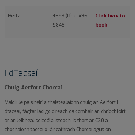
Hertz
+353 (0) 21 496
Click here to
5849
book
I dTacsaí
Chuig Aerfort Chorcaí
Maidir le paisinéirí a thaistealaíonn chuig an Aerfort i
dtacsaí, fágfar iad go díreach os comhair an chríochfoirt
ar an leibhéal seiceála isteach. Is thart ar €20 a
chosnaíonn tacsaí ó lár cathrach Chorcaí agus ón