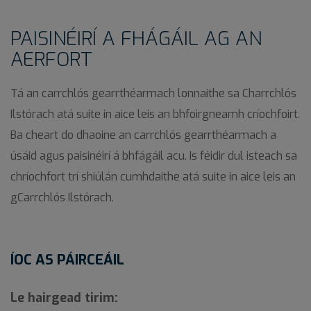
PAISINÉIRÍ A FHÁGÁIL AG AN
AERFORT
Tá an carrchlós gearrthéarmach lonnaithe sa Charrchlós
Ilstórach atá suite in aice leis an bhfoirgneamh críochfoirt.
Ba cheart do dhaoine an carrchlós gearrthéarmach a
úsáid agus paisinéirí á bhfágáil acu. Is féidir dul isteach sa
chríochfort trí shiúlán cumhdaithe atá suite in aice leis an
gCarrchlós Ilstórach.
ÍOC AS PÁIRCEÁIL
Le hairgead tirim: