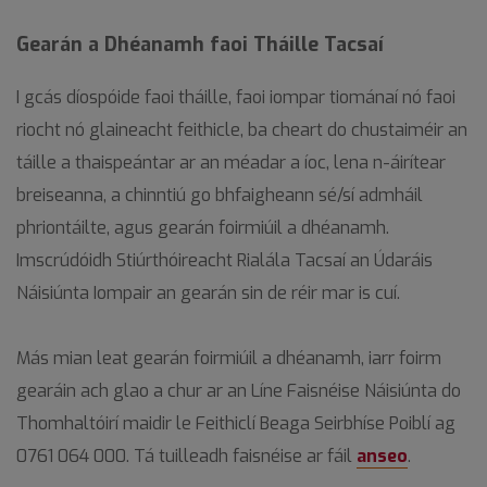
Gearán a Dhéanamh faoi Tháille Tacsaí
I gcás díospóide faoi tháille, faoi iompar tiománaí nó faoi
riocht nó glaineacht feithicle, ba cheart do chustaiméir an
táille a thaispeántar ar an méadar a íoc, lena n-áirítear
breiseanna, a chinntiú go bhfaigheann sé/sí admháil
phriontáilte, agus gearán foirmiúil a dhéanamh.
Imscrúdóidh Stiúrthóireacht Rialála Tacsaí an Údaráis
Náisiúnta Iompair an gearán sin de réir mar is cuí.
Más mian leat gearán foirmiúil a dhéanamh, iarr foirm
gearáin ach glao a chur ar an Líne Faisnéise Náisiúnta do
Thomhaltóirí maidir le Feithiclí Beaga Seirbhíse Poiblí ag
0761 064 000. Tá tuilleadh faisnéise ar fáil
anseo
.