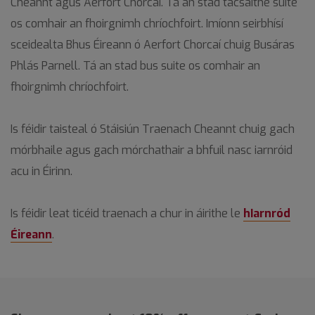
Cheannt agus Aerfort Chorcaí. Tá an stad tacsaithe suite
os comhair an fhoirgnimh chríochfoirt. Imíonn seirbhísí
sceidealta Bhus Éireann ó Aerfort Chorcaí chuig Busáras
Phlás Parnell. Tá an stad bus suite os comhair an
fhoirgnimh chríochfoirt.
Is féidir taisteal ó Stáisiún Traenach Cheannt chuig gach
mórbhaile agus gach mórchathair a bhfuil nasc iarnróid
acu in Éirinn.
Is féidir leat ticéid traenach a chur in áirithe le
hIarnród
Éireann
.