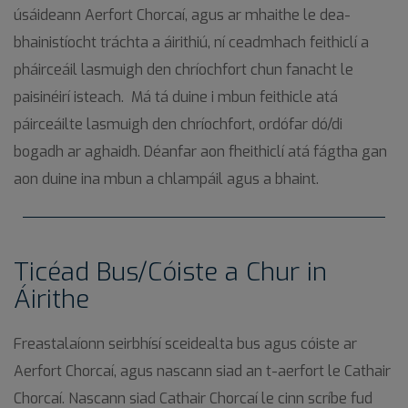
úsáideann Aerfort Chorcaí, agus ar mhaithe le dea-
bhainistíocht tráchta a áirithiú, ní ceadmhach feithiclí a
pháirceáil lasmuigh den chríochfort chun fanacht le
paisinéirí isteach. Má tá duine i mbun feithicle atá
páirceáilte lasmuigh den chríochfort, ordófar dó/di
bogadh ar aghaidh. Déanfar aon fheithiclí atá fágtha gan
I
I
I
aon duine ina mbun a chlampáil agus a bhaint.
Ticéad Bus/Cóiste a Chur in
Áirithe
Freastalaíonn seirbhísí sceidealta bus agus cóiste ar
Aerfort Chorcaí, agus nascann siad an t-aerfort le Cathair
Chorcaí. Nascann siad Cathair Chorcaí le cinn scríbe fud